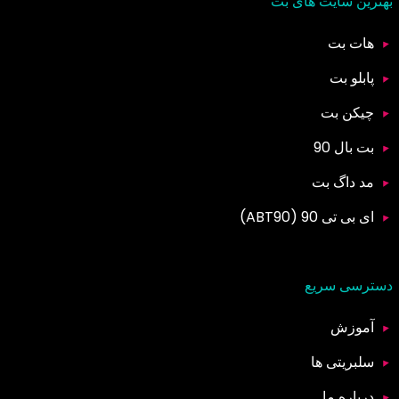
بهترین سایت های بت
هات بت
پابلو بت
چیکن بت
بت بال 90
مد داگ بت
ای بی تی 90 (ABT90)
دسترسی سریع
آموزش
سلبریتی ها
درباره ما