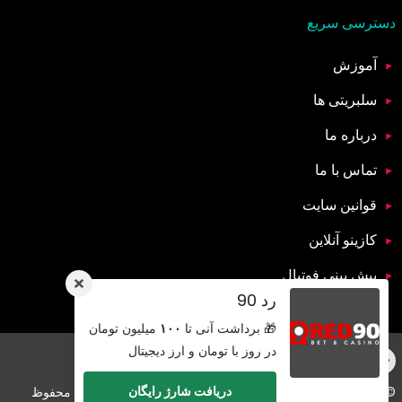
دسترسی سریع
آموزش
سلبریتی ها
درباره ما
تماس با ما
قوانین سایت
کازینو آنلاین
پیش بینی فوتبال
رد 90
🎁 برداشت آنی تا
۱۰۰
میلیون تومان
در روز با تومان و ارز دیجیتال
دریافت شارژ رایگان
© کپی رایت 2026 تمامی حقوق برای سایت ایران شرط بندی محفوظ