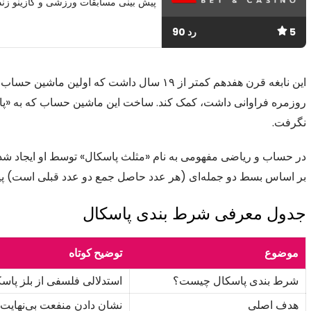
پیش بینی مسابقات ورزشی و کازینو زند
5
رد 90
این نابغه قرن هفدهم کمتر از ۱۹ سال داشت که
روزمره فراوانی داشت، کمک کند. ساخت این ماشین حساب که به «پاس
نگرفت.
در حساب و ریاضی مفهومی به نام «مثلث پاسکال» توسط او ایجاد شده ک
بر اساس بسط دو جمله‌ای (هر عدد حاصل جمع دو عدد قبلی است) پی
جدول معرفی شرط بندی پاسکال
موضوع
توضیح کوتاه
شرط بندی پاسکال چیست؟
استدلالی فلسفی از بلز پاسک
هدف اصلی
نشان دادن منفعت بی‌نهایت ای