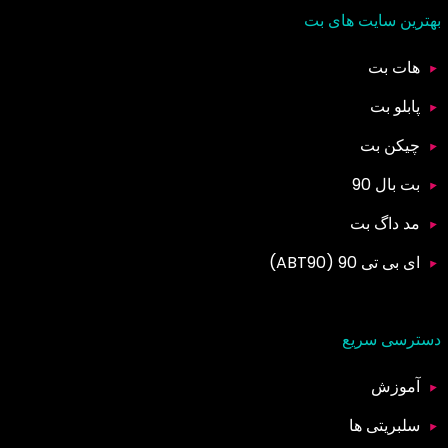
بهترین سایت های بت
هات بت
پابلو بت
چیکن بت
بت بال 90
مد داگ بت
ای بی تی 90 (ABT90)
دسترسی سریع
آموزش
سلبریتی ها