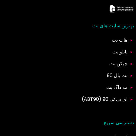
بهترین سایت های بت
هات بت
پابلو بت
چیکن بت
بت بال 90
مد داگ بت
ای بی تی 90 (ABT90)
دسترسی سریع