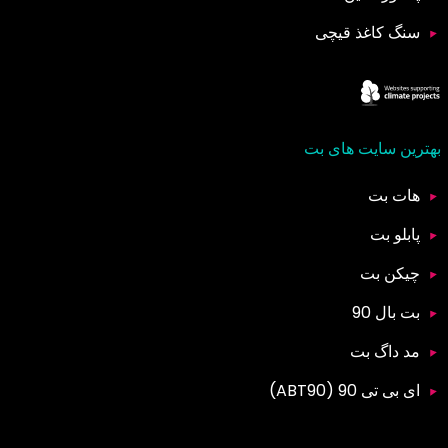
سنگ کاغذ قیچی
بهترین سایت های بت
هات بت
پابلو بت
چیکن بت
بت بال 90
مد داگ بت
ای بی تی 90 (ABT90)